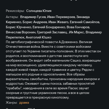
Режиссёры:
Солнцева Юлия
Актеры:
Владимир Гусев
,
Иван Переверзев
,
Зинаида
Кириенко
,
Борис Андреев
,
Иван Жеваго
,
Евгений Самойлов
,
Борис Юрченко
,
Евгений Бондаренко
,
Вова Гончаров
,
Вячеслав Воронин
,
Григорий Заславец
,
Ия Маркс
,
Владимир
Перепелюк
,
Анатолий Юшко
По автобиографической повести А.Довженко. Великая
Отечественная война. Вместе с советскими войсками
отступает по Украине писатель-полковник. В этих местах он
родился, и воспоминания о детстве захлестнули его
воображение. Он видит себя маленьким Сашко, взирающим
на мир восхищенно, удивляющимся каждому человеку,
каждой живой твари, каждой травинке и цветку. Рядом с
малышом его родные и односельчане. Все образы
выразительны, самобытны, пронизаны народным юмором и
мудростью. Оживают сцены покоса, забавных проклятий
"прабабы", наводнения в селе во время Пасхи; звучат
озорные и грустные украинские песни, а все в целом
превращается в прекрасную кинопоэму.
Жанры:
драма