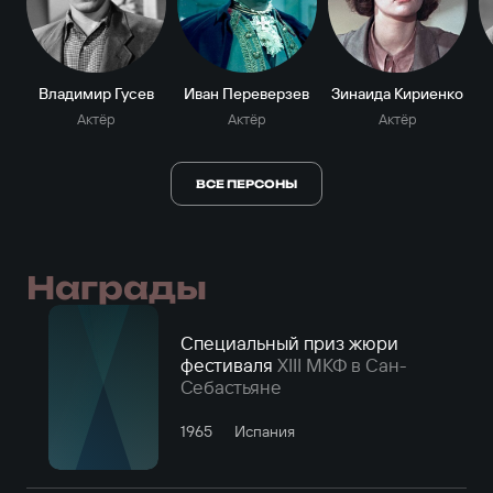
Владимир Гусев
Иван Переверзев
Зинаида Кириенко
Актёр
Актёр
Актёр
ВСЕ ПЕРСОНЫ
Награды
Специальный приз жюри
фестиваля
XIII МКФ в Сан-
Себастьяне
1965
Испания