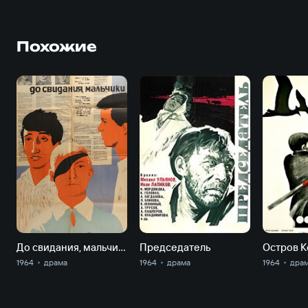
Похожие
До свидания, мальчики
Председатель
Остров 
1964
драма
1964
драма
1964
дра