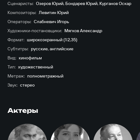
Сценаристы:
Озеров Юрий
,
Бондарев Юрий
,
Курганов Оскар
Композиторы:
Левитин Юрий
Операторы:
Слабневич Игорь
Художники-постановщики:
Мягков Александр
Формат:
широкоэкранный (1:2,35)
Субтитры:
русские
,
английские
Вид:
кинофильм
Тип:
художественный
Метраж:
полнометражный
Звук:
стерео
Актеры