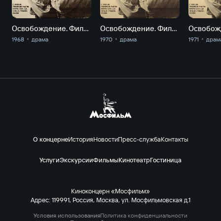
Освобождение. Фильм 1. Огненная дуга
Освобождение. Фильм 3-й. Направление главного удара
1968
драма
1970
драма
1971
драм
О концерне
История
Новости
Пресс-служба
Контакты
Услуги
Экскурсии
Фильмы
Кинотеатр
Гостиница
Киноконцерн «Мосфильм»
Адрес: 119991, Россия, Москва, ул. Мосфильмовская д.1
Условия использования
Политика конфиденциальности