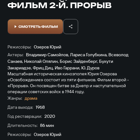
ФИЛЬМ 2-Й. ПРОРЫВ
СМОТРЕТЬ ФИЛЬМ
Режиссёры:
Озеров Юрий
Актеры:
Владимир Самойлов
,
Лариса Голубкина
,
Всеволод
Санаев
,
Николай Олялин
,
Борис Зайденберг
,
Бухути
Закариадзе
,
Фриц Диц
,
Иво Гаррани
,
Ю. Дуров
Масштабная историческая киноэпопея Юрия Озерова
«Освобождение» состоит из пяти фильмов. Фильм второй -
«Прорыв». Он посвящен битве за Днепр и наступательной
операции советских войск в 1944 году.
Жанры:
драма
Дата выхода:
1968
Год реставрации:
2020
Длительность:
86 мин
Режиссёры:
Озеров Юрий