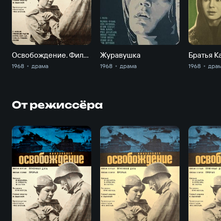
Освобождение. Фильм 1. Огненная дуга
Журавушка
Братья К
1968
драма
1968
драма
1968
дра
От режиссёра