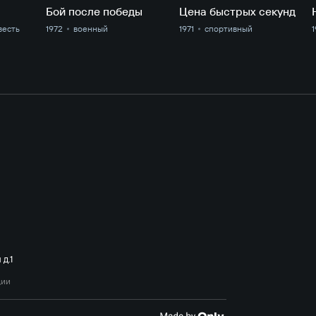
Бой после победы
Цена быстрых секунд
весть
1972
военный
1971
спортивный
1
д.1
ции