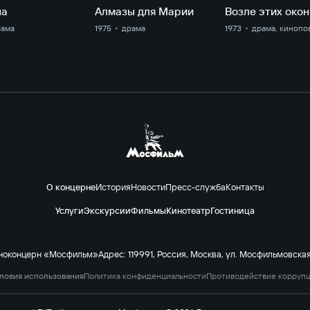
на
Алмазы для Марии
Возле этих окон
рама
1975
драма
1973
драма, кинопо
О концерне
История
Новости
Пресс-служба
Контакты
Услуги
Экскурсии
Фильмы
Кинотеатр
Гостиница
ноконцерн «Мосфильм»
Адрес: 119991, Россия, Москва, ул. Мосфильмовская 
ловия использования
Политика конфиденциальности
Противодействие корруп