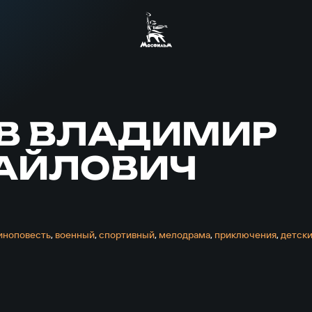
ЕВ ВЛАДИМИР
АЙЛОВИЧ
иноповесть
,
военный
,
спортивный
,
мелодрама
,
приключе­ния
,
детск