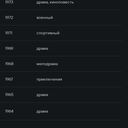
1973
драма, киноповесть
1972
военный
1971
спортивный
1969
драма
1968
мелодрама
1967
приключе­ния
1965
драма
1964
драма