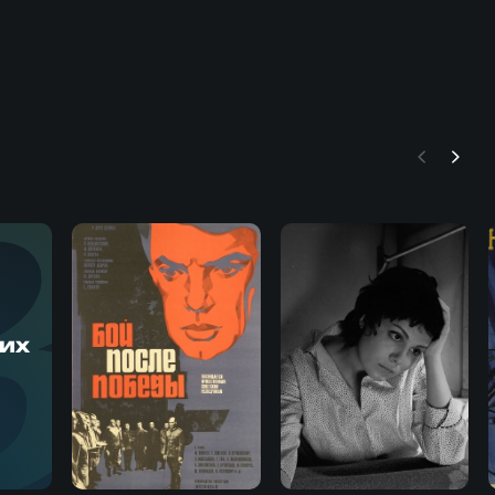
В
тих