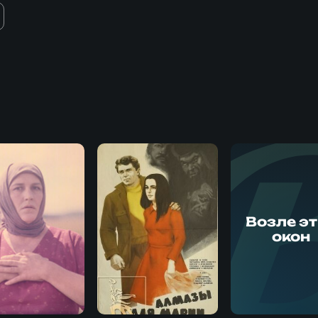
Возле э
окон