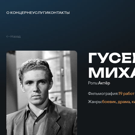
О КОНЦЕРНЕ
УСЛУГИ
КОНТАКТЫ
Назад
ГУС
МИХ
Роль:
Актёр
Фильмография:
19 работ
Жанры:
боевик
,
драма
,
к