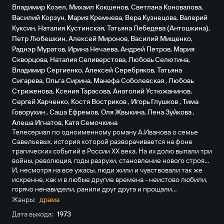
Владимир Козел
,
Михаил Кокшенов
,
Светлана Коновалова
,
Василий Корзун
,
Мария Кремнева
,
Вера Кузнецова
,
Валерий
Куксин
,
Наталия Кустинская
,
Татьяна Лебедева (Антошкина)
,
Петр Любешкин
,
Алексей Миронов
,
Василий Мищенко
,
Раднэр Муратов
,
Ирина Нечаева
,
Андрей Петров
,
Мария
Скворцова
,
Наталия Селиверстова
,
Любовь Селютина
,
Владимир Сергиенко
,
Алексей Серебряков
,
Татьяна
Сигарева
,
Ольга Сирина
,
Манефа Соболевская
,
Любовь
Стриженова
,
Ксения Тарасова
,
Анатолий Устюжанинов
,
Сергей Харченко
,
Костя Востриков
,
Игорь Глушков
,
Тима
Говорухин
,
Саша Ефремов
,
Оля Жвыкина
,
Лена Зуйкова
,
Алеша Игнатов
,
Катя Семочкина
Телесериал по одноименному роману А.Иванова о семье
Савельевых, история которой разворачивается на фоне
трагических событий в России XX века. На их долю выпали три
войны, революция, годы разрухи, становление нового строя...
И, несмотря на все ужасы, люди жили и чувствовали так же
искренне, как и в любые другие времена - неистово любили,
горячо ненавидели, ранили друг друга и прощали...
Жанры:
драма
Дата выхода:
1973