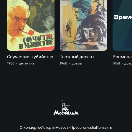
Врем
Соучастие в убийстве
Таежный десант
Времена
1986
детектив
1965
драма
1968
дра
О концерне
История
Новости
Пресс-служба
Контакты