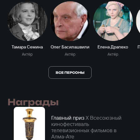
Тамара Семина
Олег Басилашвили
Елена Драпеко
Актёр
Актёр
Актёр
ВСЕ ПЕРСОНЫ
Награды
Главный приз
X Всесоюзный
кинофестиваль
телевизионных фильмов в
Алма-Ате