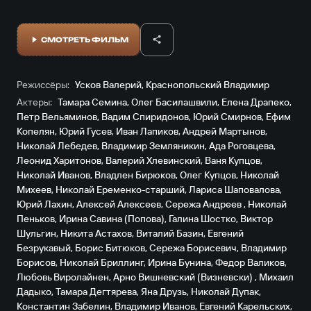
СМОТРЕТЬ ФИЛЬМ
Режиссёры:
Усков Валерий
,
Краснопольский Владимир
Актеры:
Тамара Семина
,
Олег Басилашвили
,
Елена Драпеко
,
Петр Вельяминов
,
Вадим Спиридонов
,
Юрий Смирнов
,
Ефим
Копелян
,
Юрий Гусев
,
Иван Лапиков
,
Андрей Мартынов
,
Николай Лебедев
,
Владимир Земляникин
,
Ада Роговцева
,
Леонид Харитонов
,
Валерий Хлевинский
,
Ваня Купцов
,
Николай Иванов
,
Владлен Бирюков
,
Олег Купцов
,
Николай
Михеев
,
Николай Еременко-старший
,
Лариса Шаповалова
,
Юрий Лахин
,
Алексей Алексеев
,
Сережа Андреев
,
Николай
Пеньков
,
Ирина Савина (Попова)
,
Галина Шостко
,
Виктор
Шульгин
,
Никита Астахов
,
Виталий Базин
,
Евгений
Безрукавый
,
Борис Битюков
,
Сережа Борисевич
,
Владимир
Борисов
,
Николай Бриллинг
,
Ирина Бунина
,
Федор Валиков
,
Любовь Виролайнен
,
Арно Вишневский (Визневски)
,
Михаил
Дадыко
,
Тамара Дегтярева
,
Яна Друзь
,
Николай Дупак
,
Константин Забелин
,
Владимир Иванов
,
Евгений Карельских
,