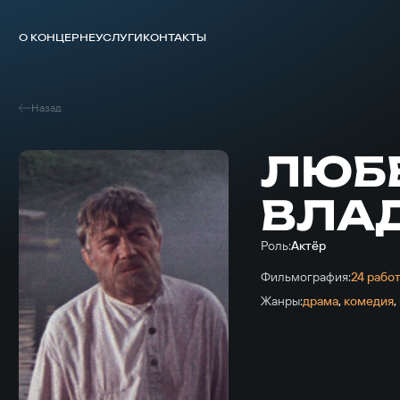
О КОНЦЕРНЕ
УСЛУГИ
КОНТАКТЫ
Назад
ЛЮБ
ВЛА
Роль:
Актёр
Фильмография:
24 рабо
Жанры:
драма
,
комедия
,