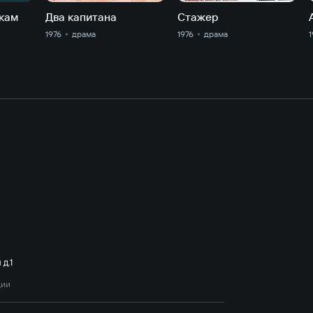
укам
Два капитана
Стажер
1976
драма
1976
драма
1
д.1
ции