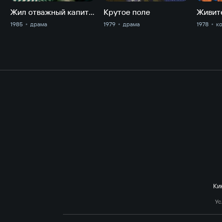
Жил отважный капитан
Крутое поле
Живит
1985
драма
1979
драма
1978
к
Ки
Ус