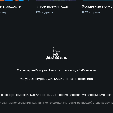
е в радости
Пятое время года
Хождение по м
омедия
1978
драма
1977
драма
О концерне
История
Новости
Пресс-служба
Контакты
Услуги
Экскурсии
Фильмы
Кинотеатр
Гостиница
ноконцерн «Мосфильм»
Адрес: 119991, Россия, Москва, ул. Мосфильмовская 
ловия использования
Политика конфиденциальности
Противодействие корруп