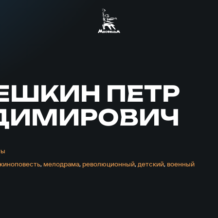
ЕШКИН ПЕТР
ДИМИРОВИЧ
ты
киноповесть
,
мелодрама
,
революционный
,
детский
,
военный