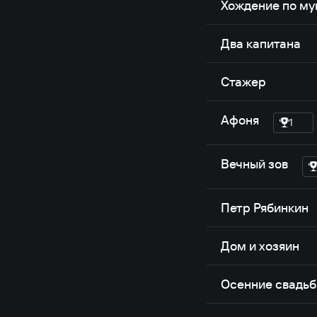
Хождение по м
Два капитана
Стажер
Афоня
1
Вечный зов
Петр Рябинкин
Дом и хозяин
Осенние свадь