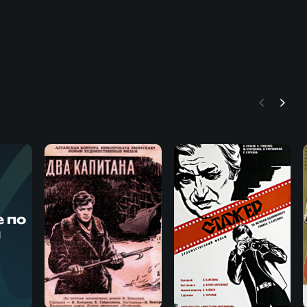
Х
 по
м