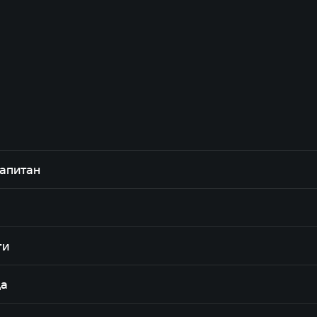
апитан
ти
да