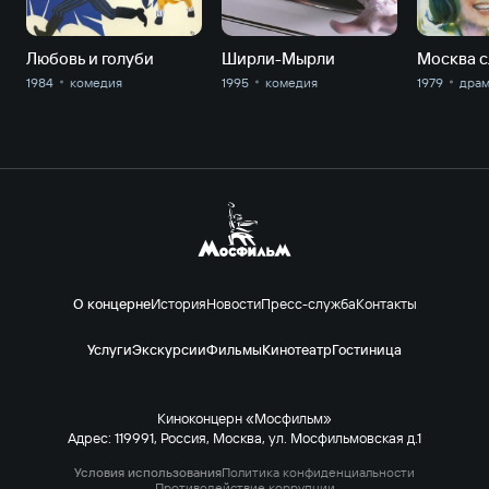
Любовь и голуби
Ширли-Мырли
1984
комедия
1995
комедия
1979
драм
О концерне
История
Новости
Пресс-служба
Контакты
Услуги
Экскурсии
Фильмы
Кинотеатр
Гостиница
Киноконцерн «Мосфильм»
Адрес: 119991, Россия, Москва, ул. Мосфильмовская д.1
Условия использования
Политика конфиденциальности
Противодействие коррупции