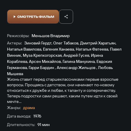
СМОТРЕТЬ ФИЛЬМ
Режиссёры:
Меньшов Владимир
Актеры:
Зиновий Гердт
,
Олег Табаков
,
Дмитрий Харатьян
,
Наталья Вавилова
,
Евгения Ханаева
,
Наталья Фатеева
,
Павел
Винник
,
Муза Крепкогорская
,
Андрей Гусев
,
Ирина
Кораблева
,
Арсен Михайлов
,
Галина Манухина
,
Евдокия
Германова
,
Гарри Бардин
,
Александр Жильцов
,
Любовь
Мышева
Жизнь ставит перед старшеклассниками первые взрослые
вопросы. Прощаясь с детством, они начинают по-новому
относиться к дружбе и любви, к таланту и соперничеству.
Теперь подростки сами решают, каким путем идти к своей
мечте…
Жанры:
драма
Дата выхода:
1976
Длительность:
91 мин