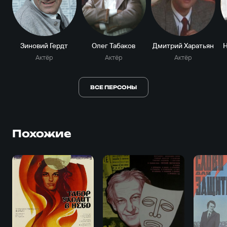
Зиновий Гердт
Олег Табаков
Дмитрий Харатьян
Н
Актёр
Актёр
Актёр
ВСЕ ПЕРСОНЫ
Похожие