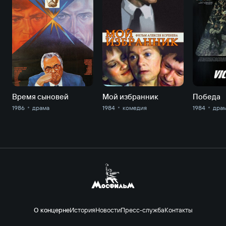
Время сыновей
Мой избранник
Победа
1986
драма
1984
комедия
1984
дра
О концерне
История
Новости
Пресс-служба
Контакты