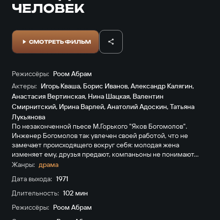
ЧЕЛОВЕК
СМОТРЕТЬ ФИЛЬМ
Режиссёры:
Роом Абрам
Актеры:
Игорь Кваша
,
Борис Иванов
,
Александр Калягин
,
Анастасия Вертинская
,
Нина Шацкая
,
Валентин
Смирнитский
,
Ирина Варлей
,
Анатолий Адоскин
,
Татьяна
Лукьянова
По незаконченной пьесе М.Гоpького "Яков Богомолов".
Инженер Богомолов так увлечен своей работой, что не
замечает происходящего вокруг себя: молодая жена
изменяет ему, друзья предают, компаньоны не понимают…
Жанры:
драма
Дата выхода:
1971
Длительность:
102 мин
Режиссёры:
Роом Абрам