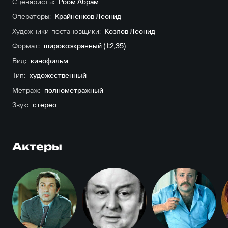
Сценаристы:
Роом Абрам
Операторы:
Крайненков Леонид
Художники-постановщики:
Козлов Леонид
Формат:
широкоэкранный (1:2,35)
Вид:
кинофильм
Тип:
художественный
Метраж:
полнометражный
Звук:
стерео
Актеры