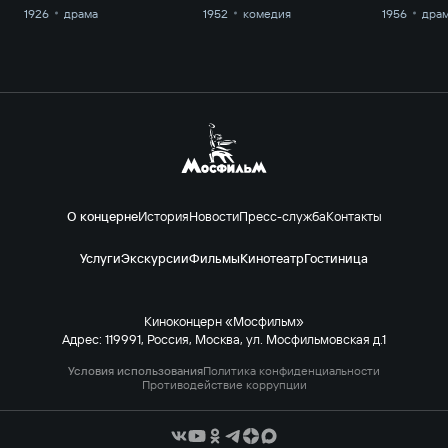
1926
драма
1952
комедия
1956
дра
О концерне
История
Новости
Пресс-служба
Контакты
Услуги
Экскурсии
Фильмы
Кинотеатр
Гостиница
Киноконцерн «Мосфильм»
Адрес: 119991, Россия, Москва, ул. Мосфильмовская д.1
Условия использования
Политика конфиденциальности
Противодействие коррупции