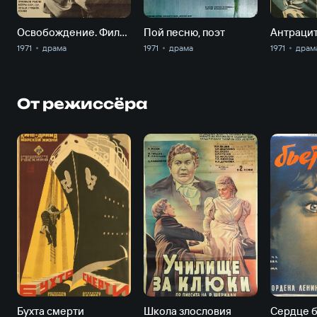
Освобождение. Фильм 5-й. Последний штурм
Пой песню, поэт
Антраци
1971
драма
1971
драма
1971
драм
От режиссёра
Бухта смерти
Школа злословия
Сердце б