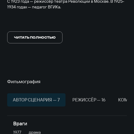
С 1923 года — режиссёр театра Революции в Москве. В 1925-
1934 годах — педагог ВГИКа.
С 1924 года — режиссёр киностудии Госкино, Совкино,
Союзкино. С 1936 года — режиссёр киностудии Украинфильм,
ЧИТАТЬ ПОЛНОСТЬЮ
с 1940 года — режиссёр киностудии «Мосфильм».
Умер 26 июля 1976 года в Москве.
Фильмография
АВТОР СЦЕНАРИЯ — 7
РЕЖИССЁР — 16
КОМПО
Враги
1977
драма