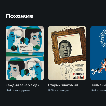
Похожие
Каждый вечер в одиннадцать
Старый знакомый
Внимание
1969
мелодрама
1969
комедия
1969
ком