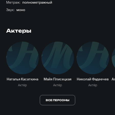
Метраж:
полнометражный
Звук:
моно
Актеры
Н
М
Н
Наталья Касаткина
Майя Плисецкая
Николай Фадеечев
Актёр
Актёр
Актёр
ВСЕ ПЕРСОНЫ