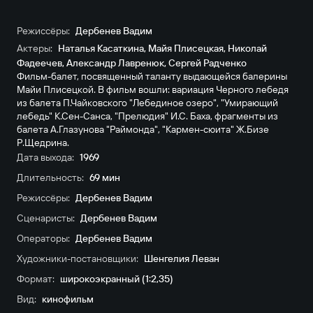
Режиссёры:
Дербенев Вадим
Актеры:
Наталья Касаткина
,
Майя Плисецкая
,
Николай
Фадеечев
,
Александр Лавренюк
,
Сергей Радченко
Фильм-балет, посвященный таланту выдающейся балерины
Майи Плисецкой. В фильм вошли: вариация Черного лебедя
из балета П.Чайковского "Лебединое озеро", "Умирающий
лебедь" К.Сен-Санса, "Прелюдия" И.С. Баха, фрагменты из
балета А.Глазунова "Раймонда", "Кармен-сюита" Ж.Бизе
Р.Щедрина.
Дата выхода:
1969
Длительность:
69 мин
Режиссёры:
Дербенев Вадим
Сценаристы:
Дербенев Вадим
Операторы:
Дербенев Вадим
Художники-постановщики:
Шенгелия Леван
Формат:
широкоэкранный (1:2,35)
Вид:
кинофильм