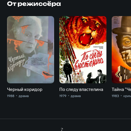
От режиссёра
Черный коридор
По следу властелина
1988
драма
1979
драма
1983
кри