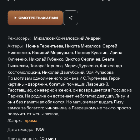
СМОТРЕТЬ ФИЛЬМ
Режиссёры:
Михалков-Кончаловский Андрей
Актеры:
Нонна Терентьева
,
Никита Михалков
,
Сергей
Никоненко
,
Василий Меркурьев
,
Леонид Кулагин
,
Ирина
Купченко
,
Николай Губенко
,
Виктор Сергачев
,
Беата
Тышкевич
,
Тамара Чернова
,
Мария Дурасова
,
Александр
Костомолоцкий
,
Николай Двигубский
,
Зоя Рупасова
По мотивам одноименного романа И.С.Тургенева. Герой
картины - дворянин, богатый помещик Лаврецкий.
Расставшись с неверной женой, он возвращается в Россию из
Парижа. На родине он встречает небогатую девушку Лизу, и
они без памяти влюбляются. Но мать желает выдать Лизу
замуж за богатого чиновника, а Лаврецкому не так-то просто
получить от жены развод.
Жанры:
драма
Дата выхода:
1969
Длительность:
105 мин