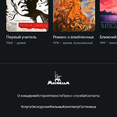
Первый учитель
Романс о влюбленных
Ближний 
1965
драма
1974
драма, музыкальный
1991
воен
О концерне
История
Новости
Пресс-служба
Контакты
Услуги
Экскурсии
Фильмы
Кинотеатр
Гостиница