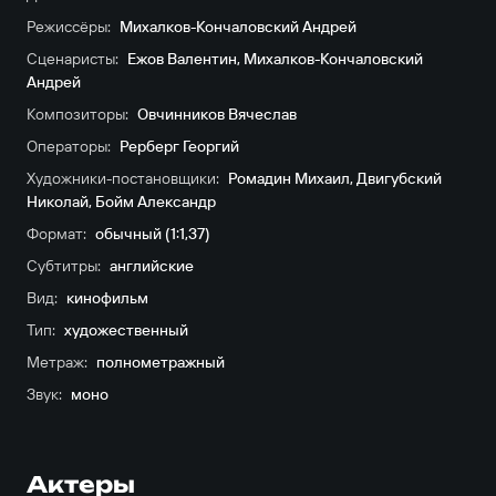
Режиссёры:
Михалков-Кончаловский Андрей
Сценаристы:
Ежов Валентин
,
Михалков-Кончаловский
Андрей
Композиторы:
Овчинников Вячеслав
Операторы:
Рерберг Георгий
Художники-постановщики:
Ромадин Михаил
,
Двигубский
Николай
,
Бойм Александр
Формат:
обычный (1:1,37)
Субтитры:
английские
Вид:
кинофильм
Тип:
художественный
Метраж:
полнометражный
Звук:
моно
Актеры