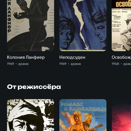
Колония Ланфиер
Неподсуден
1969
драма
1969
драма
1968
дра
От режиссёра