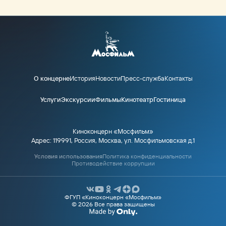
О концерне
История
Новости
Пресс-служба
Контакты
Услуги
Экскурсии
Фильмы
Кинотеатр
Гостиница
Киноконцерн «Мосфильм»
Адрес: 119991, Россия, Москва, ул. Мосфильмовская д.1
Условия использования
Политика конфиденциальности
Противодействие коррупции
ФГУП «Киноконцерн «Мосфильм»
© 2026 Все права защищены