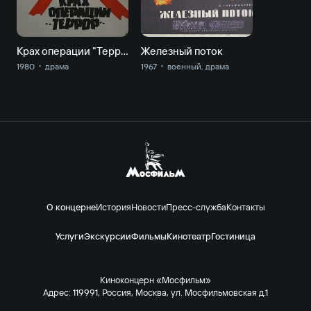
Крах операции "Террор"
Железный поток
1980
драма
1967
военный, драма
О концерне
История
Новости
Пресс-служба
Контакты
Услуги
Экскурсии
Фильмы
Кинотеатр
Гостиница
Киноконцерн «Мосфильм»
Адрес: 119991, Россия, Москва, ул. Мосфильмовская д.1