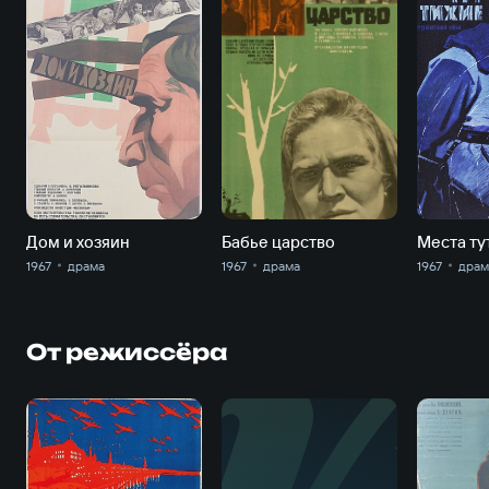
Дом и хозяин
Бабье царство
Места ту
1967
драма
1967
драма
1967
драм
От режиссёра