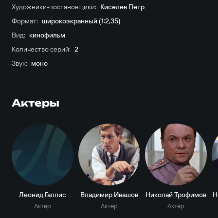
Художники-постановщики:
Киселев Петр
Формат:
широкоэкранный (1:2,35)
Вид:
кинофильм
Количество серий:
2
Звук:
моно
Актеры
Л
Леонид Галлис
Владимир Ивашов
Николай Трофимов
Н
Актёр
Актёр
Актёр