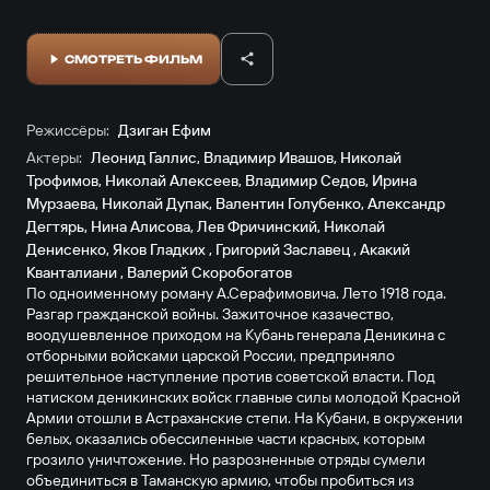
СМОТРЕТЬ ФИЛЬМ
Режиссёры:
Дзиган Ефим
Актеры:
Леонид Галлис
,
Владимир Ивашов
,
Николай
Трофимов
,
Николай Алексеев
,
Владимир Седов
,
Ирина
Мурзаева
,
Николай Дупак
,
Валентин Голубенко
,
Александр
Дегтярь
,
Нина Алисова
,
Лев Фричинский
,
Николай
Денисенко
,
Яков Гладких
,
Григорий Заславец
,
Акакий
Кванталиани
,
Валерий Скоробогатов
По одноименному роману А.Серафимовича. Лето 1918 года.
Разгар гражданской войны. Зажиточное казачество,
воодушевленное приходом на Кубань генерала Деникина с
отборными войсками царской России, предприняло
решительное наступление против советской власти. Под
натиском деникинских войск главные силы молодой Красной
Армии отошли в Астраханские степи. На Кубани, в окружении
белых, оказались обессиленные части красных, которым
грозило уничтожение. Но разрозненные отряды сумели
объединиться в Таманскую армию, чтобы пробиться из