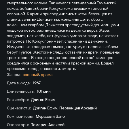
смертельного кольца. Так начался легендарный Таманский
поход. Бойцы выбрали Кожуха командующим головной
колонной. К армии присоединились тысячи беженцев из
станиц, занятых Деникиным: женщины, дети, обоз с
домашним скарбом. Движется преследуемый деникинцами
людской поток, растянувшийся на десятки верст. Жара,
эпидемия, нет хлеба, нет фуража, умирают люди, не хватает
патронов. Но Кожух понимает: спасение - в движении.
Измученные, голодные таманцы штурмуют перевал, с боем
берут Туапсе. Жестокие следы оставили их враги: повешены
трое героев. В конце концов "железный поток" таманцев
соединился с основными частями Красной армии. Дошел,
превозмог голод, опасности, смерть.
Жанры:
военный
,
драма
Дата выхода:
1967
Длительность:
101 мин
Режиссёры:
Дзиган Ефим
Сценаристы:
Дзиган Ефим
,
Первенцев Аркадий
Композиторы:
Мурадели Вано
Операторы:
Темерин Алексей