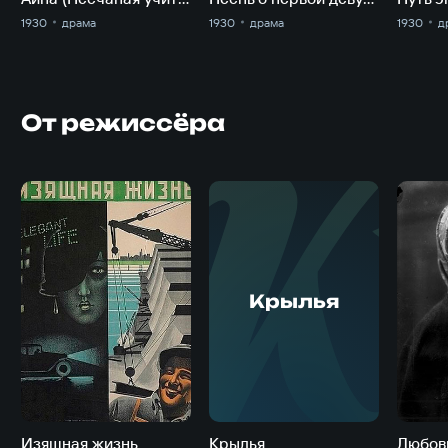
1930
драма
1930
драма
1930
д
От режиссёра
Крылья
Изящная жизнь
Крылья