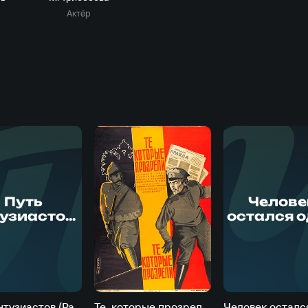
Актёр
П
П
Путь
Челове
тузиастов
остался 
Рабочий
(Силуэ
одного
города
завода)
Путь энтузиастов (Рабочий одного завода)
Те, которые прозрели (Янош вернется завтра)