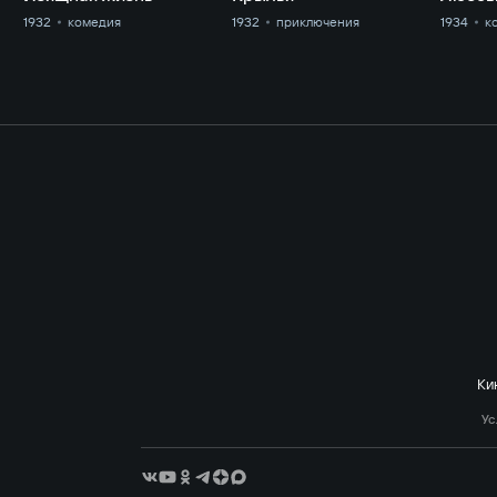
1932
комедия
1932
приключе­ния
1934
к
Ки
Ус