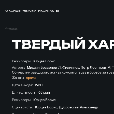
О КОНЦЕРНЕ
УСЛУГИ
КОНТАКТЫ
Назад
ТВЕРДЫЙ ХА
Режиссёры:
Юрцев Борис
Актеры:
Михаил Бессонов
,
Л. Филиппов
,
Петр Леонтьев
,
М. 
Об участии заводского актива комсомольцев в борьбе за трез
Жанры:
драма
Дата выхода:
1930
Длительность:
63 мин
Режиссёры:
Юрцев Борис
Сценаристы:
Юрцев Борис
,
Дубровский Александр