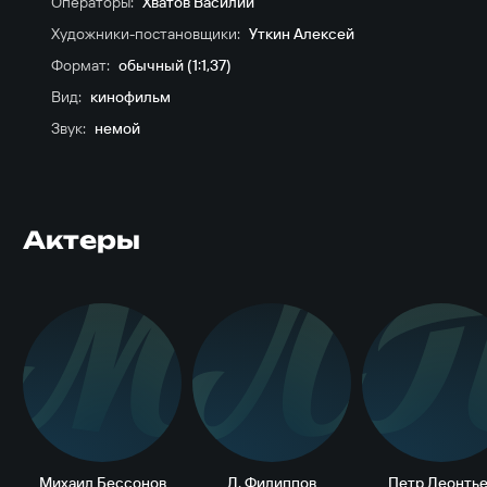
Операторы:
Хватов Василий
Художники-постановщики:
Уткин Алексей
Формат:
обычный (1:1,37)
Вид:
кинофильм
Звук:
немой
Актеры
М
Л
Михаил Бессонов
Л. Филиппов
Петр Леонтье