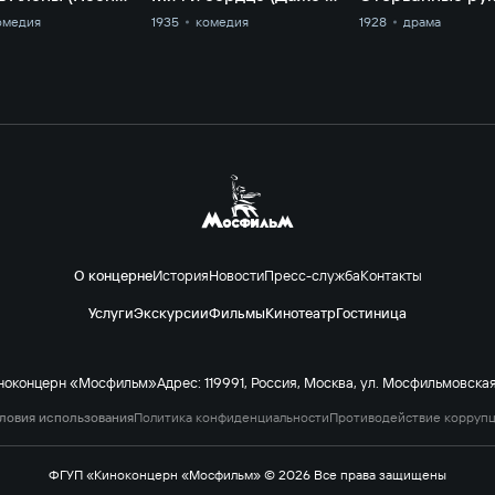
омедия
1935
комедия
1928
драма
О концерне
История
Новости
Пресс-служба
Контакты
Услуги
Экскурсии
Фильмы
Кинотеатр
Гостиница
ноконцерн «Мосфильм»
Адрес: 119991, Россия, Москва, ул. Мосфильмовская 
ловия использования
Политика конфиденциальности
Противодействие корруп
ФГУП «Киноконцерн «Мосфильм» © 2026 Все права защищены