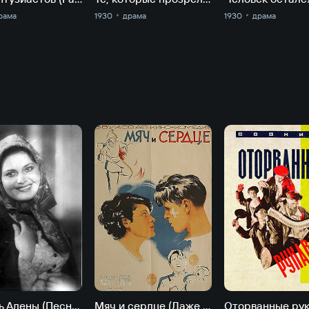
рама
1930
драма
1930
драма
К
Любовь Алены (Песнь о бабе Алене)
Мяч и сердце (Даже не однофамилец)
Оторванные ру