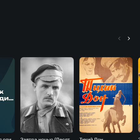
Ч
к
один
ты
)
Человек остался один (Силуэты города)
Завтра ночью (Десять смертников. Жизнь за нас)
Тихий Дон