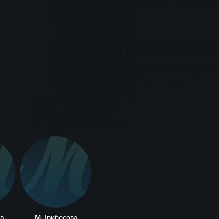
П
М
в
М. Трибесова