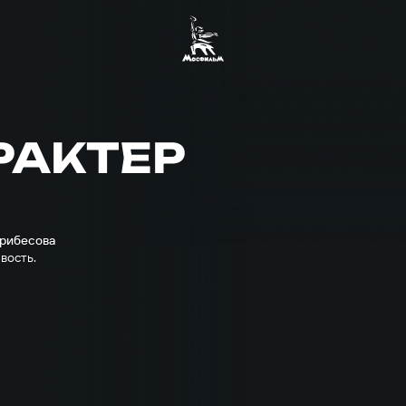
РАКТЕР
Трибесова
вость.