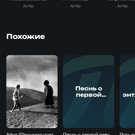
Актёр
Актёр
Актёр
Похожие
Песнь о
первой
эн
девушке
(
(Первая
девушка)
Айна (Песчаная учительница)
Песнь о первой девушке (Первая девушка)