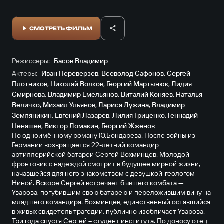
СМОТРЕТЬ ФИЛЬМ
Режиссёры:
Басов Владимир
Актеры:
Иван Переверзев
,
Всеволод Сафонов
,
Сергей
Плотников
,
Николай Волков
,
Георгий Мартынюк
,
Лидия
Смирнова
,
Владимир Емельянов
,
Виталий Коняев
,
Наталья
Величко
,
Михаил Ульянов
,
Лариса Лужина
,
Владимир
Земляникин
,
Евгений Лазарев
,
Лилия Гриценко
,
Геннадий
Ненашев
,
Виктор Ломакин
,
Георгий Жженов
По одноимённому роману Ю.Бондарева. После войны из
Германии возвращается 22-летний командир
артиллерийской батареи Сергей Вохминцев. Молодой
фронтовик с надеждой смотрит в будущее мирной жизни,
начавшейся для него знакомством с девушкой-геологом
Ниной. Вскоре Сергей встречает бывшего комбата —
Уварова, погубившим свою батарею и переложившим вину на
младшего командира. Вохминцев, единственный оставшийся
в живых свидетель трагедии, публично изобличает Уварова.
Три года спустя Сергей – студент института. По доносу отец