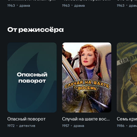
1963
драма
1963
драма
1963
дра
От режиссёра
О
Опасный
поворот
Опасный поворот
Случай на шахте восемь
Семь кри
1972
детектив
1957
драма
1986
дра