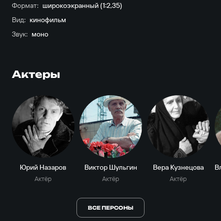
Формат:
широкоэкранный (1:2,35)
Вид:
кинофильм
Звук:
моно
Актеры
Юрий Назаров
Виктор Шульгин
Вера Кузнецова
Актёр
Актёр
Актёр
ВСЕ ПЕРСОНЫ