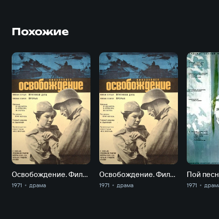
Похожие
Освобождение. Фильм 4-й. Битва за Берлин
Освобождение. Фильм 5-й. Последний штурм
Пой песн
1971
драма
1971
драма
1971
драм