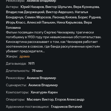
Режиссёры:
Акимов Владимир
Актеры:
Юрий Назаров
,
Виктор Шульгин
,
Вера Кузнецова
,
Владислав Дворжецкий
,
Виктор Авдюшко
,
Наталья
Бондарчук
,
Семен Морозов
,
Леонид Князев
,
Борис Руднев
,
Игорь Класс
,
Алексей Панькин
,
Нина Кирьякова
,
Вера
Головина
Фильм посвящен поэту Сергею Чекмареву, трагически
погибшему в 1933 году при невыясненных обстоятельствах.
Кинокартина рассказывает о том, как Чекмарев работает
зоотехником в совхозе, где банда раскулаченных крестьян
убивает председателя...
Жанры:
драма
Дата выхода:
1971
Длительность:
78 мин
Режиссёры:
Акимов Владимир
Сценаристы:
Акимов Владимир
Композиторы:
Хачатурян Карен
Операторы:
Масевич Виктор
,
Егоров Александр
Художники-постановщики:
Гладников Виталий