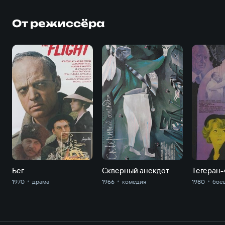
От режиссёра
Бег
Скверный анекдот
Тегеран-
1970
драма
1966
комедия
1980
бое