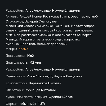
Режиссёры:
Алов Александр
,
Наумов Владимир
Актеры:
Андрей Попов
,
Ростислав Плятт
,
Эраст Гарин
,
Глеб
Стриженов
,
Валерий Слапогузов
Маленький человек в Америке - какой он? На этот вопрос
ответит данный фильм, который состоит из трех новелл,
снятых по рассказам американского писателя Альберта
Мальца. Истории о трагических судьбах простых
американцев в годы Великой депрессии.
Жанры:
драма
Дата выхода:
1962
Длительность:
92 мин
Режиссёры:
Алов Александр
,
Наумов Владимир
Сценаристы:
Алов Александр
,
Наумов Владимир
Композиторы:
Каретников Николай
Операторы:
Кузнецов Анатолий
Художники-постановщики:
Фрейдин Абрам
Формат:
обычный (1:1,37)