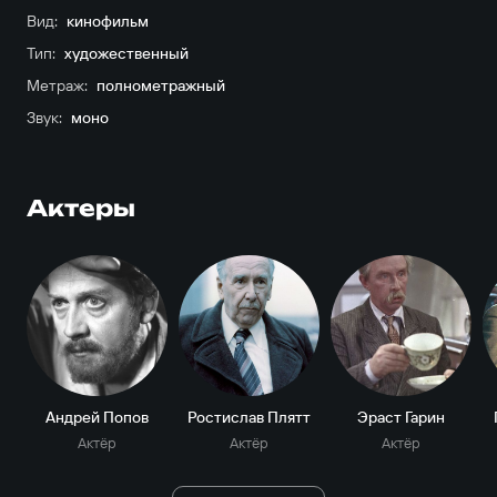
Вид:
кинофильм
Тип:
художественный
Метраж:
полнометражный
Звук:
моно
Актеры
Андрей Попов
Ростислав Плятт
Эраст Гарин
Актёр
Актёр
Актёр