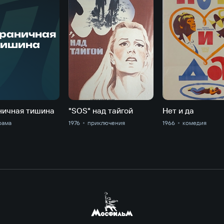
П
раничная
тишина
ничная тишина
"SOS" над тайгой
Нет и да
рама
1976
приключе­ния
1966
комедия