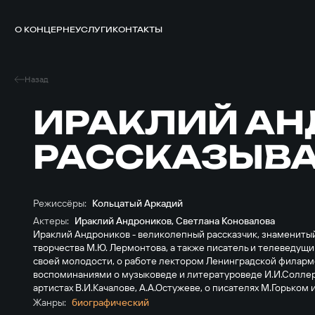
О КОНЦЕРНЕ
УСЛУГИ
КОНТАКТЫ
Назад
ИРАКЛИЙ А
РАССКАЗЫВ
Режиссёры:
Кольцатый Аркадий
Актеры:
Ираклий Андроников
,
Светлана Коновалова
Ираклий Андроников - великолепный рассказчик, знамениты
творчества М.Ю. Лермонтова, а также писатель и телеведущи
своей молодости, о работе лектором Ленинградской филарм
воспоминаниями о музыковеде и литературоведе И.И.Соллер
артистах В.И.Качалове, А.А.Остужеве, о писателях М.Горьком 
Жанры:
биографический