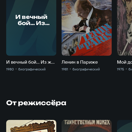
И
И вечный
бой... Из
жизни
Александра
Блока
И вечный бой... Из жизни Александра Блока
Ленин в Париже
Мой до
1980
биографический
1981
биографический
1975
б
От режиссёра