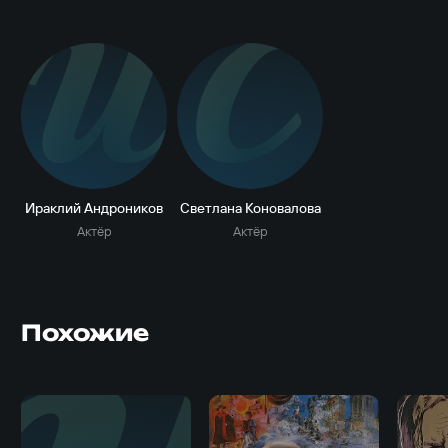
И
С
Ираклий Андроников
Светлана Коновалова
Актёр
Актёр
Похожие