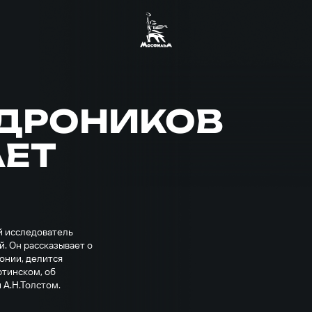
НДРОНИКОВ
АЕТ
й исследователь
й. Он рассказывает о
онии, делится
тинском, об
и А.Н.Толстом.