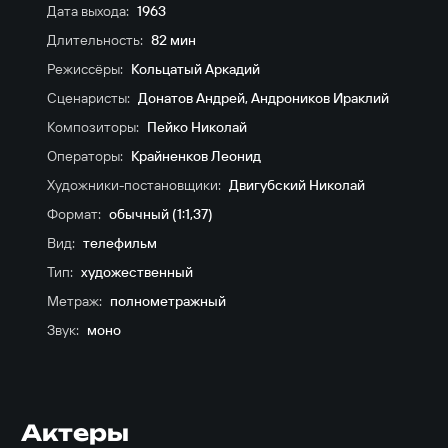
Дата выхода:
1963
Длительность:
82 мин
Режиссёры:
Кольцатый Аркадий
Сценаристы:
Донатов Андрей
,
Андроников Ираклий
Композиторы:
Пейко Николай
Операторы:
Крайненков Леонид
Художники-постановщики:
Двигубский Николай
Формат:
обычный (1:1,37)
Вид:
телефильм
Тип:
художественный
Метраж:
полнометражный
Звук:
моно
Актеры