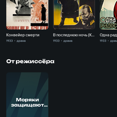
Конвейер смерти
В последнюю ночь (Как это было.Глаша)
Одна рад
1933
драма
1933
драма
1933
дра
От режиссёра
М
Моряки
защищают
родину