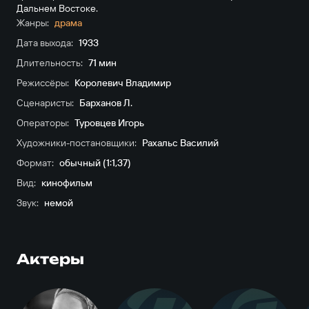
Дальнем Востоке.
Жанры:
драма
Дата выхода:
1933
Длительность:
71 мин
Режиссёры:
Королевич Владимир
Сценаристы:
Барханов Л.
Операторы:
Туровцев Игорь
Художники-постановщики:
Рахальс Василий
Формат:
обычный (1:1,37)
Вид:
кинофильм
Звук:
немой
Актеры