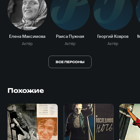
Р
Г
Елена Максимова
Раиса Пужная
Георгий Ковров
М
Актёр
Актёр
Актёр
ВСЕ ПЕРСОНЫ
Похожие