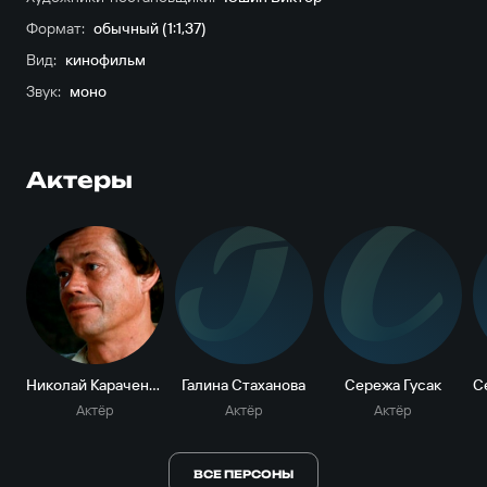
Формат:
обычный (1:1,37)
Вид:
кинофильм
Звук:
моно
Актеры
Г
С
Николай Караченцов
Галина Стаханова
Сережа Гусак
Актёр
Актёр
Актёр
ВСЕ ПЕРСОНЫ