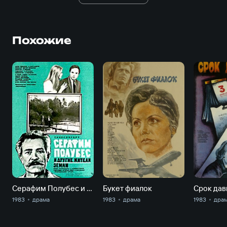
Похожие
Серафим Полубес и другие жители Земли
Букет фиалок
Срок дав
1983
драма
1983
драма
1983
дра