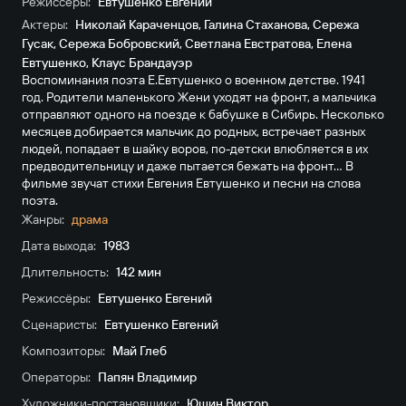
Режиссёры:
Евтушенко Евгений
Актеры:
Николай Караченцов
,
Галина Стаханова
,
Сережа
Гусак
,
Сережа Бобровский
,
Светлана Евстратова
,
Елена
Евтушенко
,
Клаус Брандауэр
Воспоминания поэта Е.Евтушенко о военном детстве. 1941
год. Родители маленького Жени уходят на фронт, а мальчика
отправляют одного на поезде к бабушке в Сибирь. Несколько
месяцев добирается мальчик до родных, встречает разных
людей, попадает в шайку воров, по-детски влюбляется в их
предводительницу и даже пытается бежать на фронт... В
фильме звучат стихи Евгения Евтушенко и песни на слова
поэта.
Жанры:
драма
Дата выхода:
1983
Длительность:
142 мин
Режиссёры:
Евтушенко Евгений
Сценаристы:
Евтушенко Евгений
Композиторы:
Май Глеб
Операторы:
Папян Владимир
Художники-постановщики:
Юшин Виктор