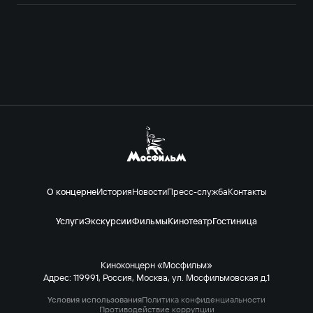
О концерне
История
Новости
Пресс-служба
Контакты
Услуги
Экскурсии
Фильмы
Кинотеатр
Гостиница
Киноконцерн «Мосфильм»
Адрес: 119991, Россия, Москва, ул. Мосфильмовская д.1
Условия использования
Политика конфиденциальности
Противодействие коррупции