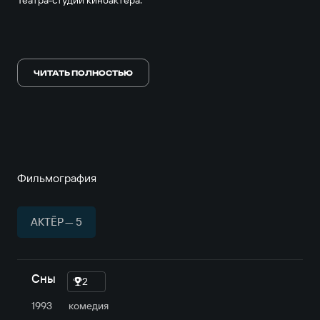
Театра-студии киноактёра.
В 1992 году получил почётное звание Заслуженный артист
РФ.
ЧИТАТЬ ПОЛНОСТЬЮ
Умер 31 мая 2009 года в Москве.
Фильмография
АКТЁР — 5
Сны
2
1993
комедия