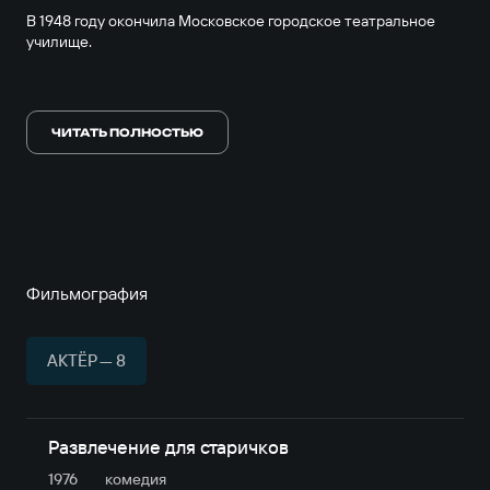
В 1948 году окончила Московское городское театральное
училище.
В кина начала сниматся в 1945 году.
ЧИТАТЬ ПОЛНОСТЬЮ
С 1948 года - актриса Московского театра Сатиры.
Фильмография
АКТЁР — 8
Развлечение для старичков
1976
комедия