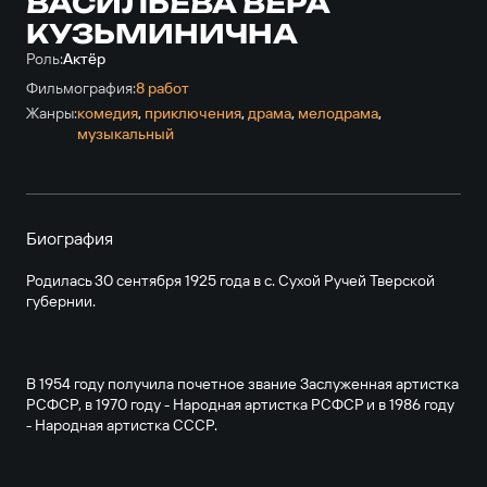
ВАСИЛЬЕВА ВЕРА
КУЗЬМИНИЧНА
Роль:
Актёр
Фильмография:
8 работ
Жанры:
комедия
,
приключе­ния
,
драма
,
мелодрама
,
музыкальный
Биография
Родилась 30 сентября 1925 года в с. Сухой Ручей Тверской
губернии.
В 1954 году получила почетное звание Заслуженная артистка
РСФСР, в 1970 году - Народная артистка РСФСР и в 1986 году
- Народная артистка СССР.