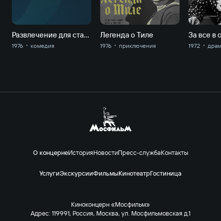
Развлечение для старичков
Легенда о Тиле
За все в 
1976
комедия
1976
приключе­ния
1972
дра
О концерне
История
Новости
Пресс-служба
Контакты
Услуги
Экскурсии
Фильмы
Кинотеатр
Гостиница
Киноконцерн «Мосфильм»
Адрес: 119991, Россия, Москва, ул. Мосфильмовская д.1