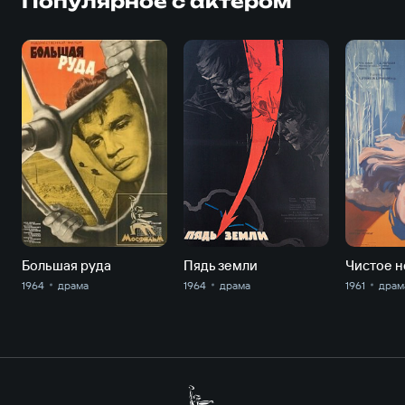
Популярное с актером
Большая руда
Пядь земли
Чистое 
1964
драма
1964
драма
1961
драм