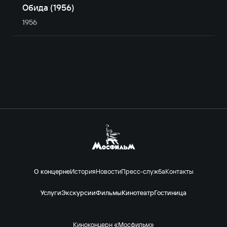
Обида (1956)
1956
О концерне
История
Новости
Пресс-служба
Контакты
Услуги
Экскурсии
Фильмы
Кинотеатр
Гостиница
Киноконцерн «Мосфильм»