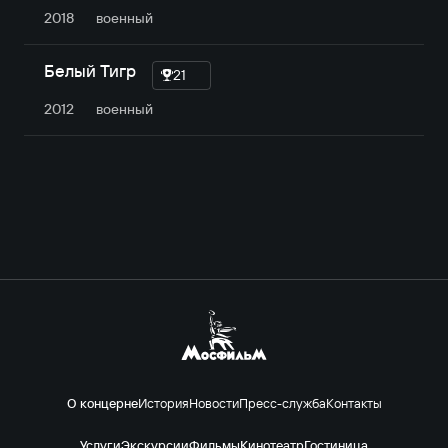
2018
военный
Белый Тигр
21
2012
военный
О концерне
История
Новости
Пресс-служба
Контакты
Услуги
Экскурсии
Фильмы
Кинотеатр
Гостиница