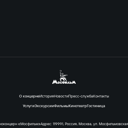
О концерне
История
Новости
Пресс-служба
Контакты
Услуги
Экскурсии
Фильмы
Кинотеатр
Гостиница
ноконцерн «Мосфильм»
Адрес: 119991, Россия, Москва, ул. Мосфильмовская 