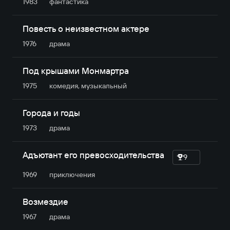
1983
фантастика
Повесть о неизвестном актере
1976
драма
Под крышами Монмартра
1975
комедия, музыкальный
Города и годы
1973
драма
Адъютант его превосходительства
9
1969
приключе­ния
Возмездие
1967
драма