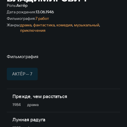
Роль:
Актёр
Дата рождения:
13.06.1946
Фильмография:
7 работ
Жанры:
драма
,
фантастика
,
комедия
,
музыкальный
,
приключе­ния
Фильмография
АКТЁР — 7
Прежде, чем расстаться
1984
драма
Лунная радуга