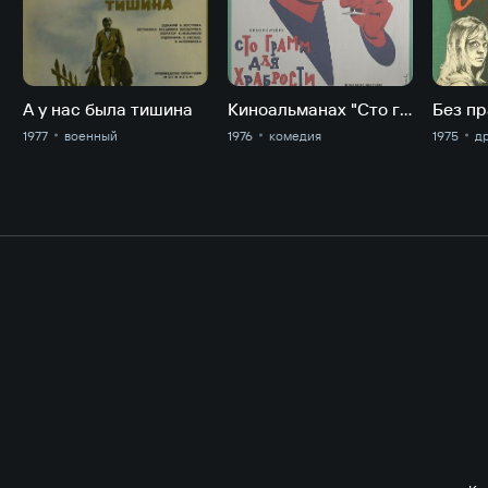
А у нас была тишина
Киноальманах "Сто грамм" для храбрости". Какая наглость
Без пр
1977
военный
1976
комедия
1975
д