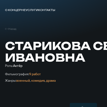
О КОНЦЕРНЕ
УСЛУГИ
КОНТАКТЫ
Назад
СТАРИКОВА С
ИВАНОВНА
Роль:
Актёр
Фильмография:
9 работ
Жанры:
военный
,
комедия
,
драма