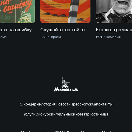
ава на ошибку
Слушайте, на той стороне
рама
1971
драма
1971
комедия
О концерне
История
Новости
Пресс-служба
Контакты
Услуги
Экскурсии
Фильмы
Кинотеатр
Гостиница