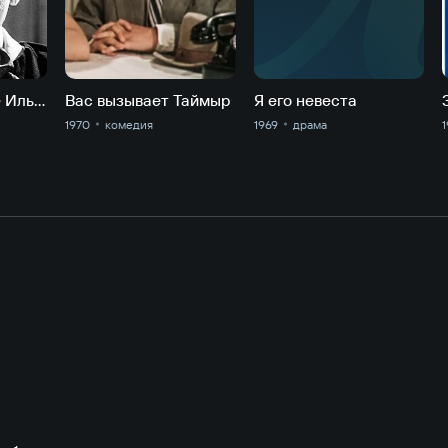
Ехали в трамвае Ильф и Петров
Вас вызывает Таймыр
Я его невеста
1970
комедия
1969
драма
1