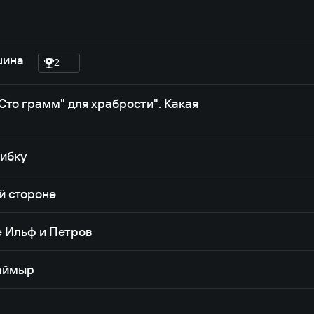
шина
2
Сто грамм" для храбрости". Какая
шибку
й стороне
е Ильф и Петров
Таймыр