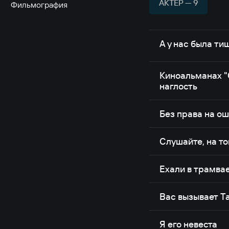
АКТЁР — 9
Фильмография
А у нас была ти
Киноальманах "
наглость
Без права на о
Слушайте, на то
Ехали в трамва
Вас вызывает 
Я его невеста