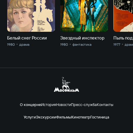
Белый снег России
Звездный инспектор
Пыль под
1980
драма
1980
фантастика
1977
драм
О концерне
История
Новости
Пресс-служба
Контакты
Услуги
Экскурсии
Фильмы
Кинотеатр
Гостиница