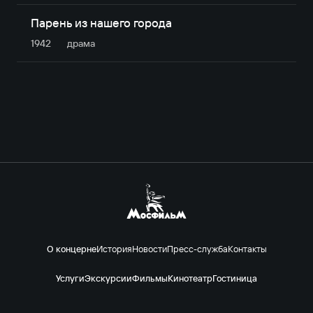
Парень из нашего города
1942
драма
О концерне
История
Новости
Пресс-служба
Контакты
Услуги
Экскурсии
Фильмы
Кинотеатр
Гостиница