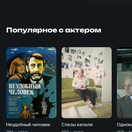
Популярное с актером
Неудобный человек
Слезы капали
Однок
1985
драма
1982
драма
1978
д