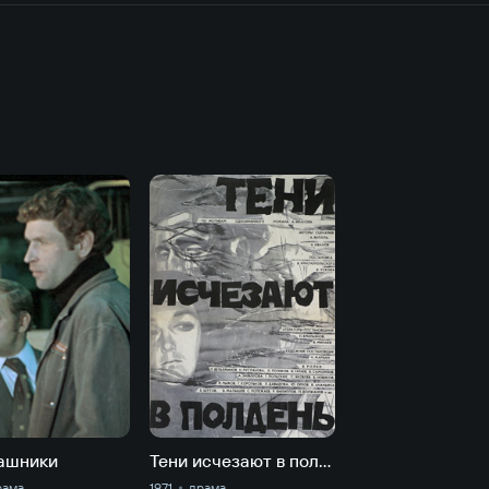
ашники
Тени исчезают в полдень
рама
1971
драма