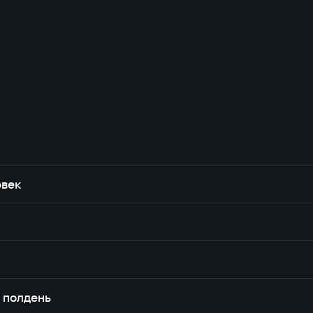
овек
в полдень