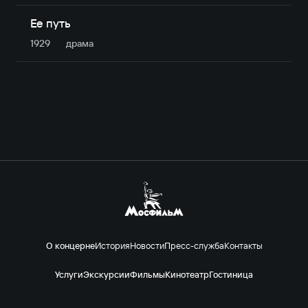
Ее путь
1929
драма
О концерне
История
Новости
Пресс-служба
Контакты
Услуги
Экскурсии
Фильмы
Кинотеатр
Гостиница