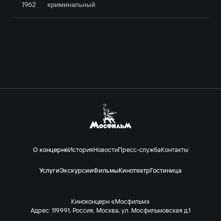
1962
криминальный
О концерне
История
Новости
Пресс-служба
Контакты
Услуги
Экскурсии
Фильмы
Кинотеатр
Гостиница
Киноконцерн «Мосфильм»
Адрес: 119991, Россия, Москва, ул. Мосфильмовская д.1