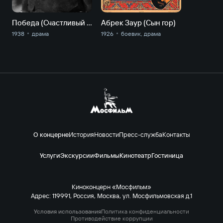
Победа (Счастливый случай)
Абрек Заур (Сын гор)
1938
драма
1926
боевик, драма
О концерне
История
Новости
Пресс-служба
Контакты
Услуги
Экскурсии
Фильмы
Кинотеатр
Гостиница
Киноконцерн «Мосфильм»
Адрес: 119991, Россия, Москва, ул. Мосфильмовская д.1
Условия использования
Политика конфиденциальности
Противодействие коррупции