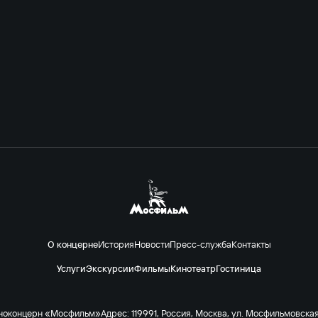
О концерне
История
Новости
Пресс-служба
Контакты
Услуги
Экскурсии
Фильмы
Кинотеатр
Гостиница
ноконцерн «Мосфильм»
Адрес: 119991, Россия, Москва, ул. Мосфильмовская 