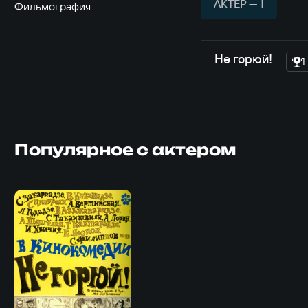
АКТЁР — 1
Фильмография
Не горюй!
1
Популярное с актером