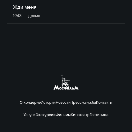
Жди меня
1943
драма
О концерне
История
Новости
Пресс-служба
Контакты
Услуги
Экскурсии
Фильмы
Кинотеатр
Гостиница