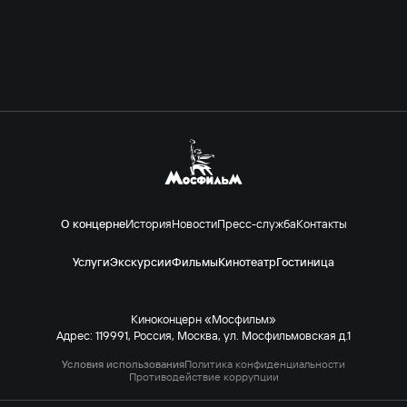
О концерне
История
Новости
Пресс-служба
Контакты
Услуги
Экскурсии
Фильмы
Кинотеатр
Гостиница
Киноконцерн «Мосфильм»
Адрес: 119991, Россия, Москва, ул. Мосфильмовская д.1
Условия использования
Политика конфиденциальности
Противодействие коррупции