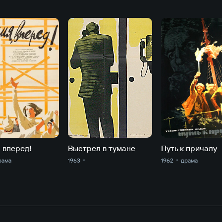
 вперед!
Выстрел в тумане
Путь к причалу
рама
1963
1962
драма