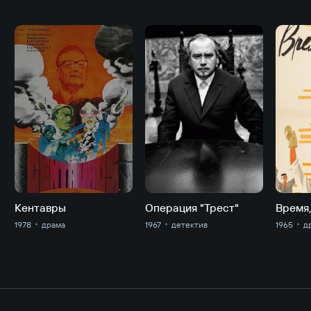
Кентавры
Операция "Трест"
Время,
1978
драма
1967
детектив
1965
д