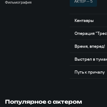
АКТЁР — 5
Фильмография
Кентавры
Операция "Трес
Время, вперед!
Выстрел в тума
Путь к причалу
Популярное с актером