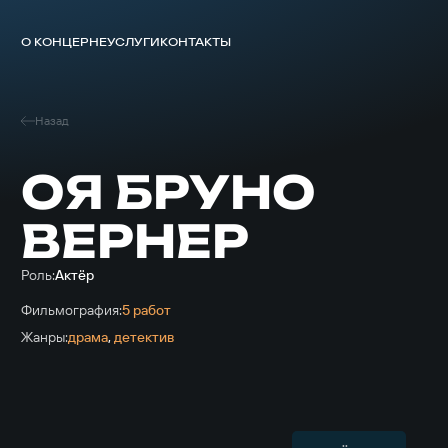
О КОНЦЕРНЕ
УСЛУГИ
КОНТАКТЫ
Назад
ОЯ БРУНО
ВЕРНЕР
Роль:
Актёр
Фильмография:
5 работ
Жанры:
драма
,
детектив