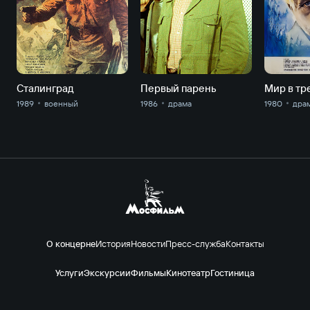
Сталинград
Первый парень
1989
военный
1986
драма
1980
дра
О концерне
История
Новости
Пресс-служба
Контакты
Услуги
Экскурсии
Фильмы
Кинотеатр
Гостиница