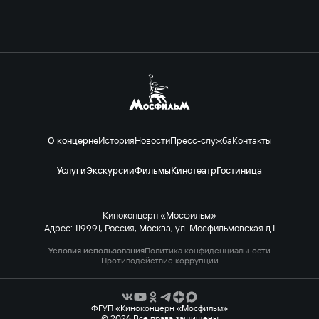
О концерне
История
Новости
Пресс-служба
Контакты
Услуги
Экскурсии
Фильмы
Кинотеатр
Гостиница
Киноконцерн «Мосфильм»
Адрес: 119991, Россия, Москва, ул. Мосфильмовская д.1
Условия использования
Политика конфиденциальности
Противодействие коррупции
ФГУП «Киноконцерн «Мосфильм»
© 2026 Все права защищены