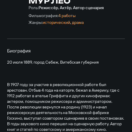
МУР ЛЕО
Роль:
Режиссёр, Актёр, Автор сценария
Фильмография:
4 работы
Жанры:
исторический
,
драма
Биография
20 июля 1889, город Себеж, Витебская губерния
В 1907 году за участие в революционной работе был
арестован. Отбыв 4 года на каторге, бежал в Америку, где с
1912 работал в ателье Гриффита и других кинофирмах:
актером, помощником режиссера и администратором.
После революции вернулся на родину (1923) и начал
режиссерскую деятельность на Московской фабрике
Госкино, выступал соавтором сценариев в своих постановках.
В годы звукового кино перешел на сценарную работу. Автор
книг и статей по советскому и американскому кино.