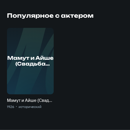
Популярное с актером
М
Мамут и Айше
(Свадьба
Борали)
Мамут и Айше (Свадьба Борали)
1926
исторический