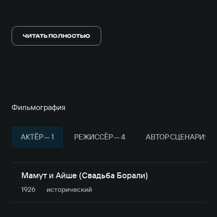
Умер 20 июля 1938 года.
ЧИТАТЬ ПОЛНОСТЬЮ
Фильмография
АКТЁР — 1
РЕЖИССЁР — 4
АВТОР СЦЕНАРИЯ —
Мамут и Айше (Свадьба Борали)
1926
исторический