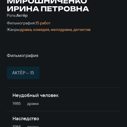
МИРОШНИЧЕНКО
ИРИНА ПЕТРОВНА
Роль:
Актёр
Фильмография:
15 работ
Жанры:
драма
,
комедия
,
мелодрама
,
детектив
Фильмография
АКТЁР — 15
Неудобный человек
1985
драма
Наследство
1984
драма