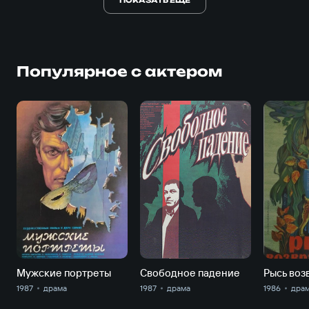
Популярное с актером
Мужские портреты
Свободное падение
Рысь воз
1987
драма
1987
драма
1986
дра