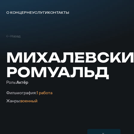
О КОНЦЕРНЕ
УСЛУГИ
КОНТАКТЫ
Назад
МИХАЛЕВСК
РОМУАЛЬД
Роль:
Актёр
Фильмография:
1 работа
Жанры:
военный