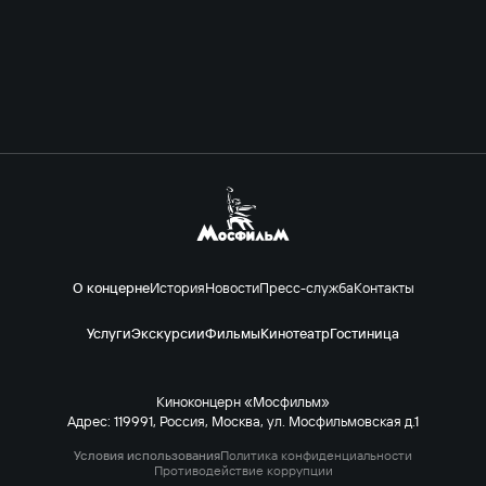
О концерне
История
Новости
Пресс-служба
Контакты
Услуги
Экскурсии
Фильмы
Кинотеатр
Гостиница
Киноконцерн «Мосфильм»
Адрес: 119991, Россия, Москва, ул. Мосфильмовская д.1
Условия использования
Политика конфиденциальности
Противодействие коррупции