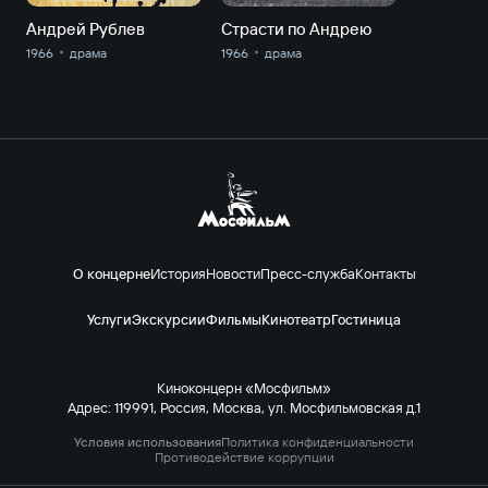
Андрей Рублев
Страсти по Андрею
1966
драма
1966
драма
О концерне
История
Новости
Пресс-служба
Контакты
Услуги
Экскурсии
Фильмы
Кинотеатр
Гостиница
Киноконцерн «Мосфильм»
Адрес: 119991, Россия, Москва, ул. Мосфильмовская д.1
Условия использования
Политика конфиденциальности
Противодействие коррупции