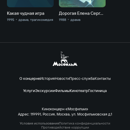
Какая чудная игра
Дорогая Елена Сергеевна
1995
драма, трагикомедия
1988
драма
О концерне
История
Новости
Пресс-служба
Контакты
Услуги
Экскурсии
Фильмы
Кинотеатр
Гостиница
Киноконцерн «Мосфильм»
Адрес: 119991, Россия, Москва, ул. Мосфильмовская д.1
Условия использования
Политика конфиденциальности
Противодействие коррупции