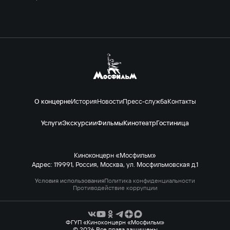
О концерне
История
Новости
Пресс-служба
Контакты
Услуги
Экскурсии
Фильмы
Кинотеатр
Гостиница
Киноконцерн «Мосфильм»
Адрес: 119991, Россия, Москва, ул. Мосфильмовская д.1
Условия использования
Политика конфиденциальности
Противодействие коррупции
ФГУП «Киноконцерн «Мосфильм»
© 2026 Все права защищены